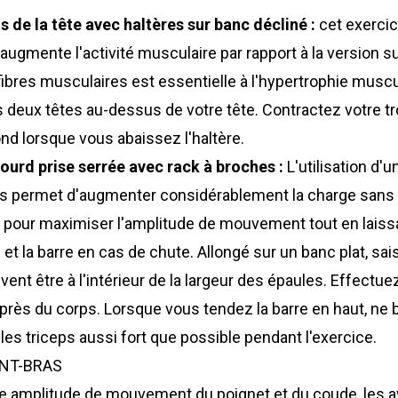
 de la tête avec haltères sur banc décliné :
cet exercic
 augmente l'activité musculaire par rapport à la version su
fibres musculaires est essentielle à l'hypertrophie muscu
s deux têtes au-dessus de votre tête. Contractez votre t
nd lorsque vous abaissez l'haltère.
urd prise serrée avec rack à broches :
L'utilisation d'u
 permet d'augmenter considérablement la charge sans r
 pour maximiser l'amplitude de mouvement tout en lais
et la barre en cas de chute. Allongé sur un banc plat, s
vent être à l'intérieur de la largeur des épaules. Effectu
près du corps. Lorsque vous tendez la barre en haut, ne 
es triceps aussi fort que possible pendant l'exercice.
NT-BRAS
ne amplitude de mouvement du poignet et du coude, les a