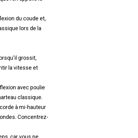
flexion du coude et,
assique lors de la
rsqu'il grossit,
ntir la vitesse et
flexion avec poulie
marteau classique.
a corde à mi-hauteur
econdes. Concentrez-
eps, car vous ne