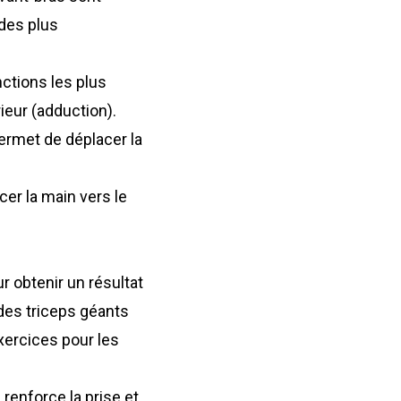
 des plus
onctions les plus
ieur (adduction).
 permet de déplacer la
acer la main vers le
r obtenir un résultat
des triceps géants
exercices pour les
s
renforce la prise et