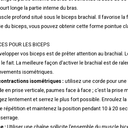
ourt longe la partie interne du bras.
cle profond situé sous le biceps brachial. Il favorise la 
tie du biceps, vous pouvez obtenir cette forme pointue cl
CES POUR LES BICEPS
lopper vos biceps est de prêter attention au brachial. Lo
 le fait. La meilleure façon d'activer le brachial est de rale
uvements isométriques.
contractions isométriques :
utilisez une corde pour une 
e en prise verticale, paumes face à face ; c'est la prise 
gez lentement et serrez le plus fort possible. Enroulez l
re répétition et maintenez la position pendant 10 à 20 s
 serrage.
e :
Utiliser une chaîne sollicite l'ensemble du muscle bic