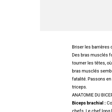
Briser les barrières
Des bras musclés fo
tourner les têtes, 
bras musclés semble
fatalité. Passons en
triceps.
ANATOMIE DU BICE
Biceps brachial :
Co
chefs. Le chef long l