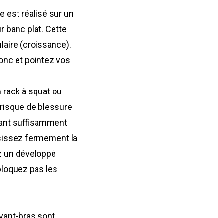
e est réalisé sur un
r banc plat. Cette
laire (croissance).
ronc et pointez vos
n
rack à squat
ou
isque de blessure.
sant suffisamment
aisissez fermement la
ez un développé
bloquez pas les
vant-bras sont