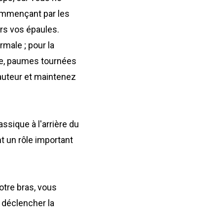
 commençant par les
rs vos épaules.
male ; pour la
sée, paumes tournées
-hauteur et maintenez
ssique à l'arrière du
t un rôle important
otre bras, vous
r déclencher la