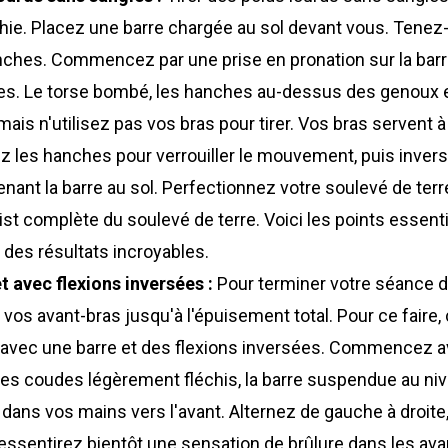
phie. Placez une barre chargée au sol devant vous. Tenez
anches. Commencez par une prise en pronation sur la barr
bes. Le torse bombé, les hanches au-dessus des genoux et
mais n'utilisez pas vos bras pour tirer. Vos bras servent à
cez les hanches pour verrouiller le mouvement, puis inver
nt la barre au sol. Perfectionnez votre soulevé de terre
list complète du soulevé de terre. Voici les points essenti
 des résultats incroyables.
 avec flexions inversées :
Pour terminer votre séance de 
r vos avant-bras jusqu'à l'épuisement total. Pour ce fair
 avec une barre et des flexions inversées. Commencez av
 Les coudes légèrement fléchis, la barre suspendue au n
re dans vos mains vers l'avant. Alternez de gauche à droit
 ressentirez bientôt une sensation de brûlure dans les av