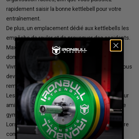
rapidement saisir la bonne kettlebell pour votre
entraînement.
De plus,
un emplacement dédié aux kettlebells les
empêche de rouler et de provoquer des accidents.
Maximiser l'espace dans les salles de sport à
domicile
Vivre dans un petit espace ne signifie pas que vous
devez faire des compromis sur votre routine de
remise en forme.
Les supports de poids peuvent être votre meilleur
ami lorsqu'il
s'agit de
maximiser votre espace de
gym.
Lorsque l'espace est restreint, chaque centimètre
compte. Les supports de poids permettent