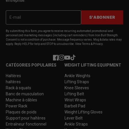
entreprise.
S'ABONNER
By submitting this form, you agree to receive recurring automated promotional and
personalized marketing messages (including cart reminders) from Iron Bull Strength.
Consent is not a condition of purchase. Message frequency varies. Msg & data rates may
apply. Reply HELP for help and STOP to unsubscribe. View Terms & Privacy.
Facebook
Instagram
YouTube
TikTok
CATÉGORIES POPULAIRES
WEIGHT LIFTING EQUIPMENT
Haltères
Ankle Weights
haltères
Lifting Straps
Rack à squats
Knee Sleeves
Banc de musculation
Lifting Belt
Machine à câbles
Wrist Wraps
Power Rack
Barbell Pad
Plaques de poids
Weight Lifting Gloves
Support pour haltères
Lever Belt
Entraîneur fonctionnel
Ankle Straps