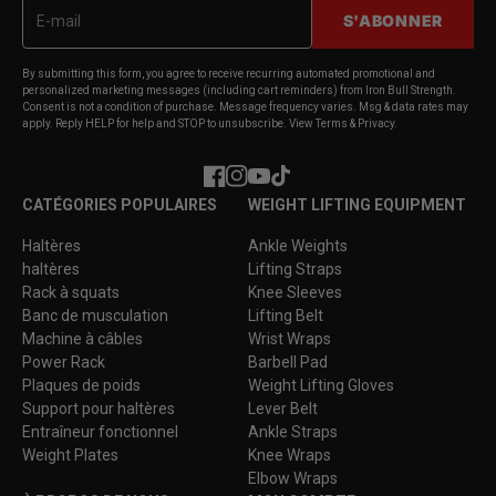
S'ABONNER
By submitting this form, you agree to receive recurring automated promotional and
personalized marketing messages (including cart reminders) from Iron Bull Strength.
Consent is not a condition of purchase. Message frequency varies. Msg & data rates may
apply. Reply HELP for help and STOP to unsubscribe. View Terms & Privacy.
Facebook
Instagram
YouTube
TikTok
CATÉGORIES POPULAIRES
WEIGHT LIFTING EQUIPMENT
Haltères
Ankle Weights
haltères
Lifting Straps
Rack à squats
Knee Sleeves
Banc de musculation
Lifting Belt
Machine à câbles
Wrist Wraps
Power Rack
Barbell Pad
Plaques de poids
Weight Lifting Gloves
Support pour haltères
Lever Belt
Entraîneur fonctionnel
Ankle Straps
Weight Plates
Knee Wraps
Elbow Wraps