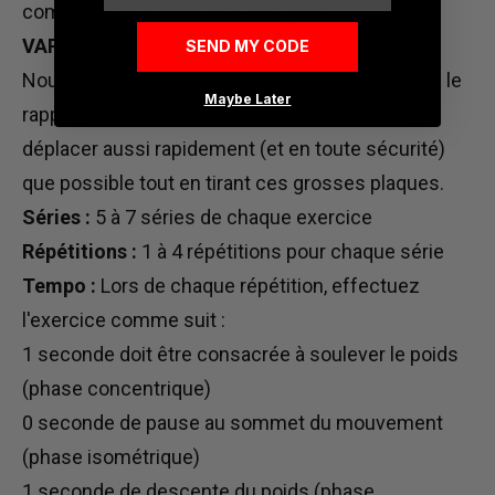
commencera à améliorer ces gains.
VARIABLES AIGUËS
SEND MY CODE
Nous n’avons probablement pas besoin de vous le
Maybe Later
rappeler, mais c’est là que vous voulez vous
déplacer aussi rapidement (et en toute sécurité)
que possible tout en tirant ces grosses plaques.
Séries :
5 à 7 séries de chaque exercice
Répétitions :
1 à 4 répétitions pour chaque série
Tempo :
Lors de chaque répétition, effectuez
l'exercice comme suit :
1 seconde doit être consacrée à soulever le poids
(phase concentrique)
0 seconde de pause au sommet du mouvement
(phase isométrique)
1 seconde de descente du poids (phase