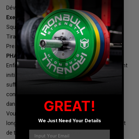
Développé couché : 6 x 5 – 8
Exercices alternatifs :
Squat Sumo : 6 x 5 – 8
Tirages à la corde en pronation : 5 x 5 – 8
Presse à haltères à un bras : 6 x 5 – 8
PHASE QUATRE : POUVOIR
Enfin, nous revenons à votre style d'entraînement
initial en powerlifting. Si vous vous accordez
suffisamment de temps de repos, vous
constaterez probablement une nette différence
GREAT!
dans vos entraînements axés sur la puissance.
Vous pourrez peut-être soulever plus ou plus
We Just Need Your Details
longtemps. Quoi qu'il en soit, avec suffisamment
Email
de temps, la powerlifting par périodisation