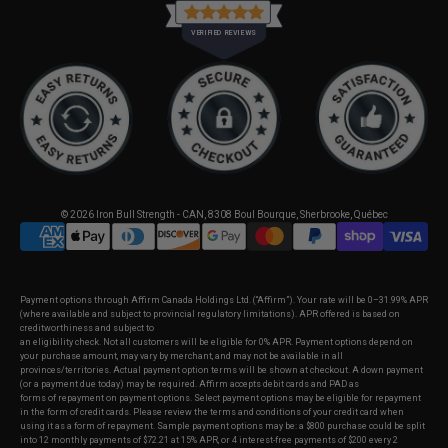
VERIFIED REVIEWS
© 2026
Iron Bull Strength - CAN
,
8308 Boul Bourque, Sherbrooke, Québec
Payment options through Affirm Canada Holdings Ltd. (“Affirm”). Your rate will be 0–31.99% APR
(where available and subject to provincial regulatory limitations). APR offered is based on
creditworthiness and subject to
an eligibility check. Not all customers will be eligible for 0% APR. Payment options depend on
your purchase amount, may vary by merchant, and may not be available in all
provinces/territories. Actual payment option terms will be shown at checkout. A down payment
(or a payment due today) may be required. Affirm accepts debit cards and PAD as
forms of repayment on payment options. Select payment options may be eligible for repayment
in the form of credit cards. Please review the terms and conditions of your credit card when
using it as a form of repayment. Sample payment options may be: a $800 purchase could be split
into 12 monthly payments of $72.21 at 15% APR, or 4 interest-free payments of $200 every 2