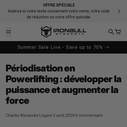
Passer au contenu
OFFRE SPÉCIALE
Insérez ici votre texte concernant votre vente, votre code
de réduction ou votre offre spéciale.
Iron Bull Strength - CAN
Recherch
Panier
Summer Sale Live - Save up to 70% ->
Périodisation en
Powerlifting : développer la
puissance et augmenter la
force
Charles Alexandre Legare
3 août 2024
0 commentaire