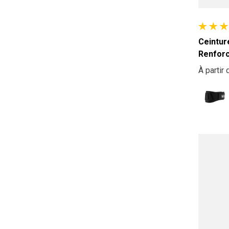
105 avis
Ceintur
Renforc
À partir 
Prix hab