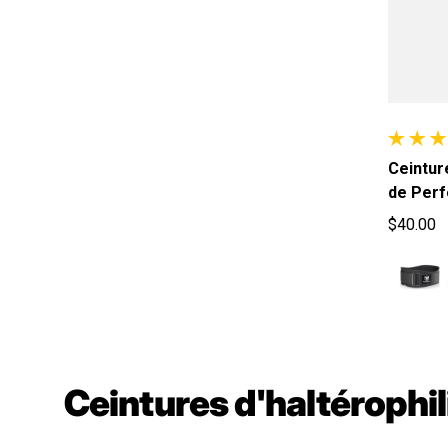
6 avis au
Ceintur
de Per
$40.00
Prix hab
Ceintures d'haltérophili