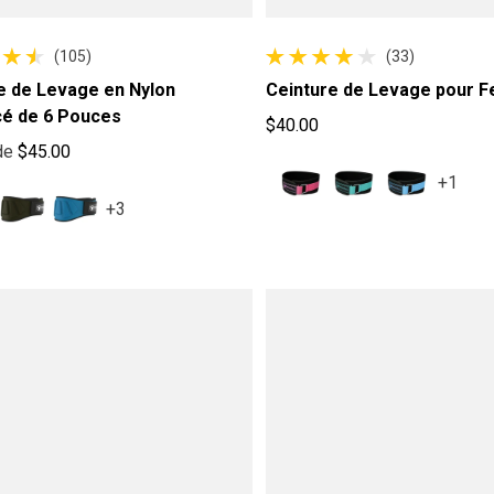
(105)
(33)
 au total
33 avis au total
e de Levage en Nylon
Ceinture de Levage pour
é de 6 Pouces
$40.00
Prix habituel
de
$45.00
ituel
+1
+3