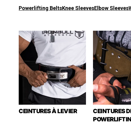
Powerlifting Belts
Knee Sleeves
Elbow Sleeves
CEINTURES À LEVIER
CEINTURES D
POWERLIFTI