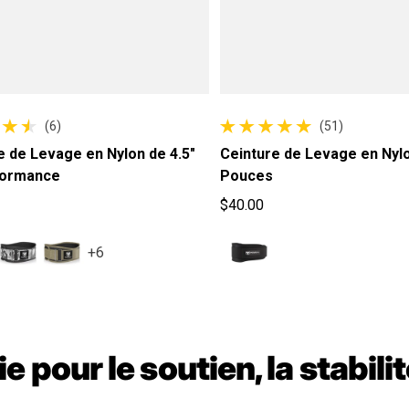
(6)
(51)
 total
51 avis au total
e de Levage en Nylon de 4.5"
Ceinture de Levage en Nyl
formance
Pouces
$40.00
ituel
Prix habituel
+6
e pour le soutien, la stabili