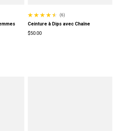
(6)
6 avis au total
 Femmes
Ceinture à Dips avec Chaîne
$50.00
Prix habituel