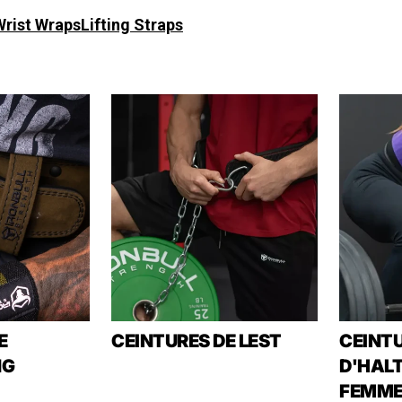
Wrist Wraps
Lifting Straps
E
CEINTURES DE LEST
CEINT
NG
D'HALT
FEMME