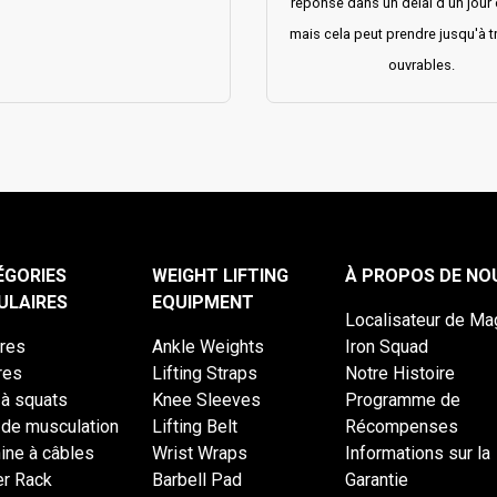
réponse dans un délai d'un jour 
mais cela peut prendre jusqu'à tr
ouvrables.
ÉGORIES
WEIGHT LIFTING
À PROPOS DE NO
ULAIRES
EQUIPMENT
Localisateur de Ma
ères
Ankle Weights
Iron Squad
res
Lifting Straps
Notre Histoire
 à squats
Knee Sleeves
Programme de
 de musculation
Lifting Belt
Récompenses
ine à câbles
Wrist Wraps
Informations sur la
r Rack
Barbell Pad
Garantie