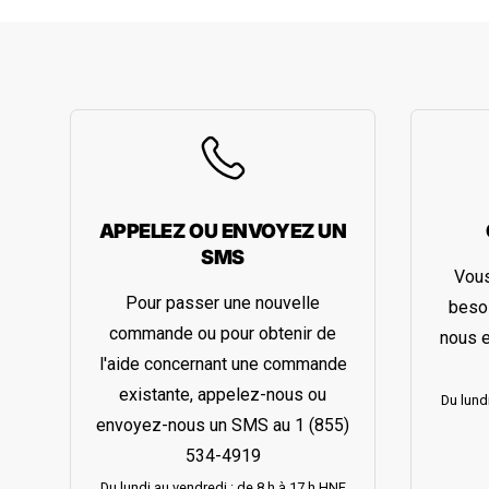
APPELEZ OU ENVOYEZ UN
SMS
Vous
Pour passer une nouvelle
besoi
commande ou pour obtenir de
nous e
l'aide concernant une commande
existante, appelez-nous ou
Du lund
envoyez-nous un SMS au
1 (855)
534-4919
Du lundi au vendredi : de 8 h à 17 h HNE