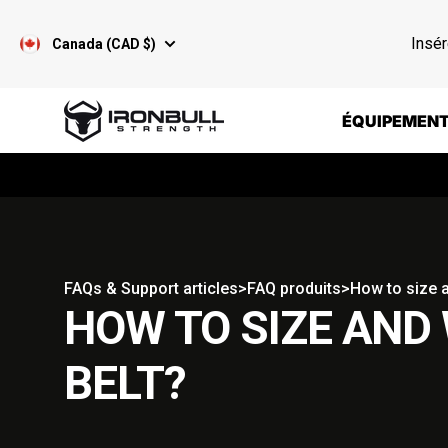
Passer au contenu
Insér
Canada (CAD $)
Iron Bull Strength - CAN
ÉQUIPEMENT
FAQs & Support articles
>
FAQ produits
>
How to size a
HOW TO SIZE AND
BELT?