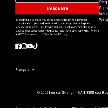
Plaq
Suppo
S'ABONNER
Entra
Weig
By submitting this form, you agree to receive recurring automated
promotional and personalized marketing messages (including cart
reminders) from Iron Bull Strength. Consent is not a condition of purchase.
Message frequency varies. Msg & data rates may apply. Reply HELP for help
and STOP to unsubscribe. View Terms & Privacy.
Facebook
Instagram
YouTube
TikTok
Français
© 2026
Iron Bull Strength - CAN
,
8308 Boul Bou