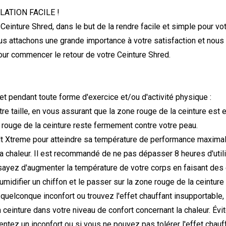
ATION FACILE !
einture Shred, dans le but de la rendre facile et simple pour vot
Nous attachons une grande importance à votre satisfaction et nous
 pour commencer le retour de votre Ceinture Shred.
et pendant toute forme d'exercice et/ou d'activité physique :
re taille, en vous assurant que la zone rouge de la ceinture est e
rouge de la ceinture reste fermement contre votre peau.
 Belt Xtreme pour atteindre sa température de performance maximal
 la chaleur. Il est recommandé de ne pas dépasser 8 heures d'uti
ssayez d'augmenter la température de votre corps en faisant des
difier un chiffon et le passer sur la zone rouge de la ceinture 
 quelconque inconfort ou trouvez l'effet chauffant insupportable,
la ceinture dans votre niveau de confort concernant la chaleur. Évi
entez un inconfort ou si vous ne pouvez pas tolérer l'effet chauff