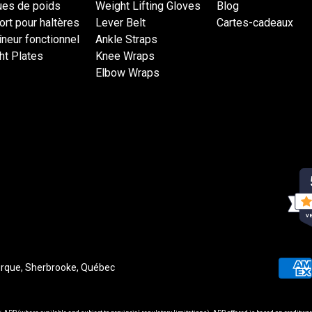
ues de poids
Weight Lifting Gloves
Blog
rt pour haltères
Lever Belt
Cartes-cadeaux
îneur fonctionnel
Ankle Straps
ht Plates
Knee Wraps
Elbow Wraps
VE
rque, Sherbrooke, Québec