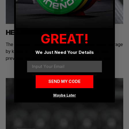
HEXAGON HEAD
GREAT!
The hexagon-shaped head design facilitates easy storage
by keeping the dumbbells in place. This shape also
We Just Need Your Details
prevents the dumbbells from rolling away during use.
Email
SEND MY CODE
Maybe Later