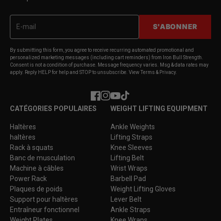
S'ABONNER
By submitting this form, you agree to receive recurring automated promotional and
personalized marketing messages (including cart reminders) from Iron Bull Strength.
Consent is not a condition of purchase. Message frequency varies. Msg & data rates may
apply. Reply HELP for help and STOP to unsubscribe. View Terms & Privacy.
Facebook
Instagram
YouTube
TikTok
CATÉGORIES POPULAIRES
WEIGHT LIFTING EQUIPMENT
Haltères
Ankle Weights
haltères
Lifting Straps
Rack à squats
Knee Sleeves
Banc de musculation
Lifting Belt
Machine à câbles
Wrist Wraps
Power Rack
Barbell Pad
Plaques de poids
Weight Lifting Gloves
Support pour haltères
Lever Belt
Entraîneur fonctionnel
Ankle Straps
Weight Plates
Knee Wraps