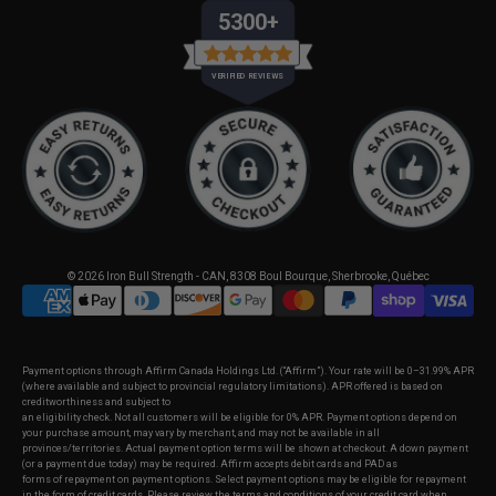
5300+
VERIFIED REVIEWS
© 2026
Iron Bull Strength - CAN
,
8308 Boul Bourque, Sherbrooke, Québec
Payment options through Affirm Canada Holdings Ltd. (“Affirm”). Your rate will be 0–31.99% APR
(where available and subject to provincial regulatory limitations). APR offered is based on
creditworthiness and subject to
an eligibility check. Not all customers will be eligible for 0% APR. Payment options depend on
your purchase amount, may vary by merchant, and may not be available in all
provinces/territories. Actual payment option terms will be shown at checkout. A down payment
(or a payment due today) may be required. Affirm accepts debit cards and PAD as
forms of repayment on payment options. Select payment options may be eligible for repayment
in the form of credit cards. Please review the terms and conditions of your credit card when