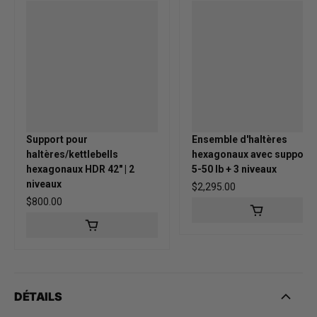
Support pour
Ensemble d'haltères
haltères/kettlebells
hexagonaux avec support |
hexagonaux HDR 42" | 2
5-50 lb + 3 niveaux
niveaux
Prix habituel
$2,295.00
Prix habituel
$800.00
DÉTAILS