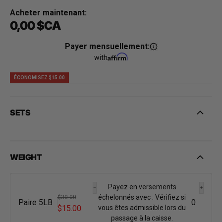
Acheter maintenant:
0,00 $CA
Prix soldé
Prix habituel
Payer mensuellement:
with
ÉCONOMISEZ $15.00
SETS
WEIGHT
Payez en versements
échelonnés avec
. Vérifiez si
$30.00
Paire 5LB
$15.00
vous êtes admissible lors du
passage à la caisse.